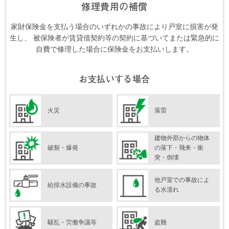
修理費用の補償
家財保険金を支払う場合のいずれかの事故により戸室に損害が発
生し、
被保険者が賃貸借契約等の契約に基づいてまたは緊急的に
自費で修理した場合に保険金をお支払いします。
お支払いする場合
火災
落雷
建物外部からの物体
破裂・爆発
の落下・飛来・衝
突・倒壊
他戸室での事故によ
給排水設備の事故
る水濡れ
騒乱・労働争議等
盗難