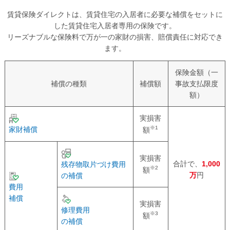
賃貸保険ダイレクトは、賃貸住宅の入居者に必要な補償をセットに
した賃貸住宅入居者専用の保険です。
リーズナブルな保険料で万が一の家財の損害、賠償責任に対応でき
ます。
保険金額（一
補償の種類
補償額
事故支払限度
額）
実損害
※1
家財補償
額
実損害
合計で、
1,000
残存物取片づけ費用
※2
額
万
円
の補償
費用
補償
実損害
修理費用
※3
額
の補償