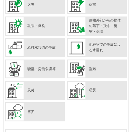
火災
落雷
建物外部からの物体
破裂・爆発
の落下・飛来・衝
突・倒壊
他戸室での事故によ
給排水設備の事故
る水濡れ
騒乱・労働争議等
盗難
風災
雹災
雪災