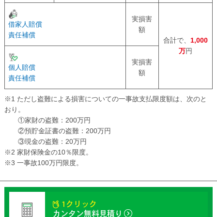
実損害
借家人賠償
額
責任補償
合計で、
1,000
万
円
実損害
個人賠償
額
責任補償
※1 ただし盗難による損害についての一事故支払限度額は、次のと
おり。
①家財の盗難：200万円
②預貯金証書の盗難：200万円
③現金の盗難：20万円
※2 家財保険金の10％限度。
※3 一事故100万円限度。
1クリック
カンタン無料見積り